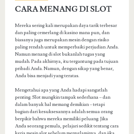
CARA MENANG DI SLOT
Mereka sering kali merupakan daya tarik terbesar
dan paling cemerlang di kasino mana pun, dan
biasanya juga merupakan mesin dengan risiko
paling rendah untuk memperbaiki perjudian Anda.
Namun menang di slot bukanlah tugas yang
mudah. Pada akhirnya, itu tergantung pada tujuan
pribadi Anda. Namun, dengan sikap yang benar,
Anda bisa menjadi yang teratas.
Mengetahui apa yang Anda hadapi sangatlah
penting. Slot mungkin tampak sederhana – dan
dalam banyak hal memang demikian – tetapi
bagian dari kesuksesannya adalah semua orang
berpikir bahwa mereka memiliki peluang. Jika
Anda seorang pemula, pelajari sedikit tentang cara
kerja mesin slot sebelum menyelaminya, dan jika