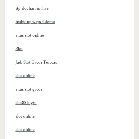
rtp slot hari ini live
mahjong ways 3 demo
situs slot online
Slot
Judi Slot Gacor Terbaru
slot online
situs slot gacor
slot88 login
slot online
slot online